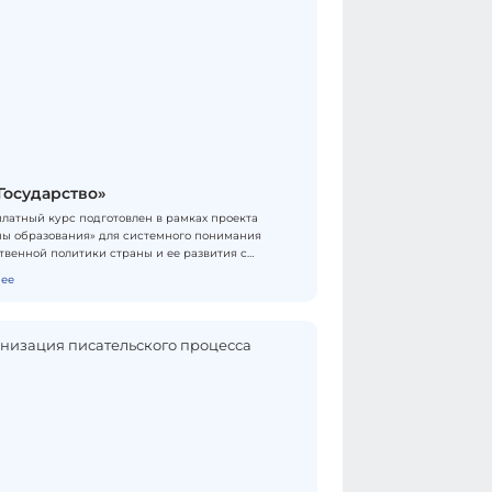
Государство»
платный курс подготовлен в рамках проекта
ы образования» для системного понимания
твенной политики страны и ее развития с
и из сферы образования. Программа
ее
гически сопряжена с академической
ной «Основы российской государственности».
кторов курса: заместитель министра просвещения
Колударова, заместитель начальника Управления
та РФ по общественным проектам А.В.
й, проректор Президентской Академии А.В.
 директор департамента просветительской
ости ЭИСИ А.В. Селезнева, российские ученые-
твоведы, политические деятели, юристы,
льные и региональные депутаты. Формат
 — онлайн.