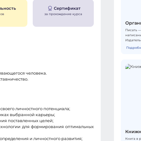
льность
Сертификат
сов
за прохождение курса
Орган
Писать —
написани
Издатель
продукти
Подробн
типичные
системой
структур
комфортн
борьбы с
ивающегося человека.
проверен
ставничество.
которые 
вдохновл
творческ
— онлайн
своего личностного потенциала;
мках выбранной карьеры;
ния поставленных целей;
технологии для формирования оптимальных
Книжн
определения и личностного развития;
Книга в р