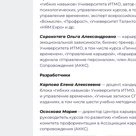
«гибких навыков» Университета ИТМО, автор 
психологических, управленческих курсов, в т
управление временем», эксперт всероссийск
«Всмысле», «Профрост», «Университет Таланто
«HRM Expo» и др.
Сорокотяга Ольга Александровна
— карьер
эмоциональной зависимости, бизнес-тренер,
Университета ИТМО, в том числе курса
«
Лична
временем
»
,
«
Управление карьерой
»
, «Карьера
журнала «Управление персоналом», член Асс
Сопровождения (АККС).
Разработчики
Карпова Елена Алексеевна
— доцент, канди
блока «гибких навыков» Университета ИТМО, 
и управление временем», «Ученые записки СП
изданиях, в том числе шести учебно-методич
Ососкова Мария
— директор Центра карьеры
руководитель курсов по развитию «гибких н
комитета профориентации в Ассоциации карь
сопровождения (АККС).