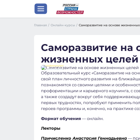
Главная
/
Онлайн-курсы
/
Саморазвитие на основе жизненных
Саморазвитие на 
жизненных целей
ХИТ!
Личность
Образовательный курс «Саморазвитие на осн
свой план личностного развития на ближайши
Психология
познакомятся со своими целями и особеннос
профориентации и карьерного коучинга, с 
а также создадут вокруг себя поддерживающую
первых трудностях, попробуют применить по
героев программы и, конечно, на практике со
Формат обучения
— онлайн.
Лекторы
Причисленко Анастасия Геннадьевна
— пси