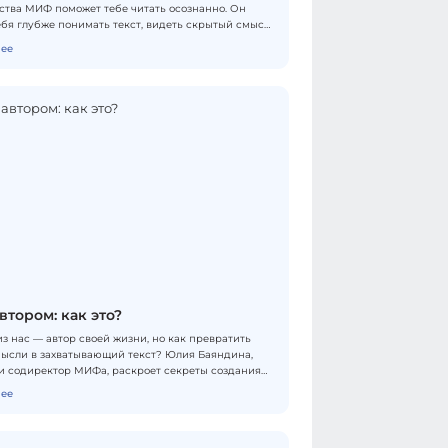
ства МИФ поможет тебе читать осознанно. Он
ебя глубже понимать текст, видеть скрытый смысл
уть истории. С этим навыком даже давно любимый
ее
скроется по-новому. Ты узнаешь, как через
разобраться в себе. В письмах курса будет
но начинать работу с сюжетом: ты сможешь
ать главы вдумчиво и даже написать свои
опираясь на личный опыт. Преврати чтение в
своей души! Формат обучения — онлайн.
втором: как это?
з нас — автор своей жизни, но как превратить
ысли в захватывающий текст? Юлия Баяндина,
и содиректор МИФа, раскроет секреты создания
кстов и поможет обрести уверенность в
ее
ском деле. Ты погрузишься в атмосферу
ого эксперимента, попробуешь разные форматы
 найдешь свой уникальный голос. Курс построен