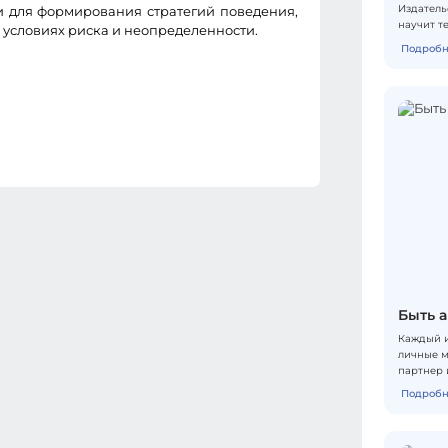
Издатель
ии для формирования стратегий поведения,
научит т
условиях риска и неопределенности.
и саму с
Подробн
сюжет ра
истории 
предложе
прочитыв
выводы, 
зеркало 
Быть а
Каждый и
личные м
партнер 
живых те
Подробн
писатель
творческ
письма и