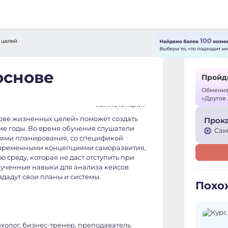
 целей
основе
Пройди
Обменива
«Другое
ове жизненных целей» поможет создать
Прока
е годы. Во время обучения слушатели
Сам
тями планирования, со спецификой
современными концепциями саморазвития,
 среду, которая не даст отступить при
лученные навыки для анализа кейсов
здадут свои планы и системы.
Похо
холог, бизнес-тренер, преподаватель