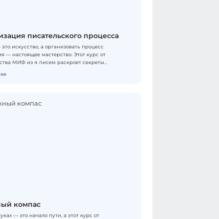
изация писательского процесса
 это искусство, а организовать процесс
я — настоящее мастерство. Этот курс от
ства МИФ из 4 писем раскроет секреты
вной работы над текстом и поможет преодолеть
ее
 писательские трудности. Ты познакомишься с
 организации писательского труда, научишься
ировать идеи и информацию, создашь
ое рабочее пространство и освоишь техники
 творческим кризисом. В курсе объединены
ные методики и практические инструменты,
сделают процесс написания легким и
яющим. Стань автором своей книги — организуй
ий процесс как профессионал! Формат обучения
.
ый компас
уках — это начало пути, а этот курс от