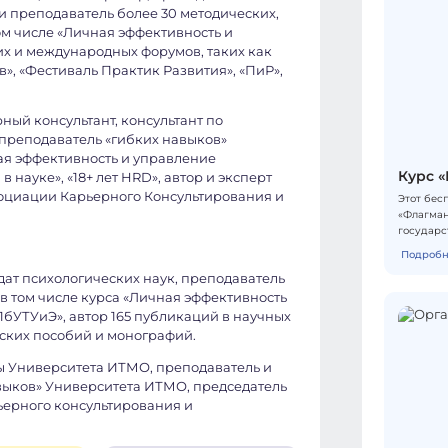
и преподаватель более 30 методических,
ом числе «Личная эффективность и
их и международных форумов, таких как
в», «Фестиваль Практик Развития», «ПиР»,
ный консультант, консультант по
 преподаватель «гибких навыков»
я эффективность и управление
Курс «
 в науке», «18+ лет HRD», автор и эксперт
оциации Карьерного Консультирования и
Этот бес
«Флагман
государс
примерам
Подробн
методоло
дат психологических наук, преподаватель
дисципли
Среди ле
в том числе курса «Личная эффективность
РФ О.П. 
бУТУиЭ», автор 165 публикаций в научных
президен
еских пособий и монографий.
Журавски
Полосин,
 Университета ИТМО, преподаватель и
деятельн
авыков» Университета ИТМО, председатель
государс
ерного консультирования и
муниципа
обучения