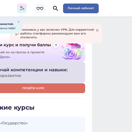
Личный кабинет
Возможно, у вас включен VPN. Для корректной
работы платформы рекомендуем вам его
отключить.
 курс и получи баллы
?
й их на призы в проекте
 Дело»
чай компетенции и навыки:
оразвитие
ПРОЙТИ КУРС
жие курсы