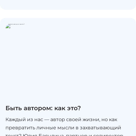
курса будет предложено начинать работу с
сюжетом: ты сможешь прочитывать главы
вдумчиво и даже написать свои выводы,
опираясь на личный опыт. Преврати чтение в
зеркало своей души! Формат обучения —
онлайн.
Быть автором: как это?
Каждый из нас — автор своей жизни, но как
превратить личные мысли в захватывающий
текст? Юлия Баяндина, партнер и содиректор