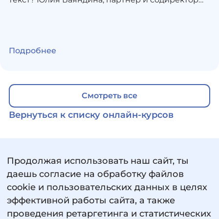
МИФа, раскроет секреты создания живых
текстов и поможет обрести уверенность в
писательском деле. Ты погрузишься в
Подробнее
атмосферу творческого эксперимента,
попробуешь разные форматы письма и
найдешь свой уникальный голос. Курс построен
на практических заданиях — ты не просто
Смотреть все
узнаешь теорию, а сразу применишь ее на
Вернуться к списку онлайн-курсов
практике, создав собственный текст. Открой в
себе писателя — начни путь к авторству уже
сегодня! Формат обучения — онлайн.
Продолжая использовать наш сайт, ты
даешь согласие на обработку файлов
cookie и пользовательских данных в целях
эффективной работы сайта, а также
проведения ретаргетинга и статистических