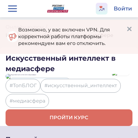
Войти
Онлайн-курсы
/
Возможно, у вас включен VPN. Для
Искусственный интеллект в медиасфере
корректной работы платформы
рекомендуем вам его отключить.
Искусственный интеллект в
медиасфере
Информационные технологии
#ТопБЛОГ
#искусственный_интеллект
Карьера
Образование
#медиасфера
ПРОЙТИ КУРС