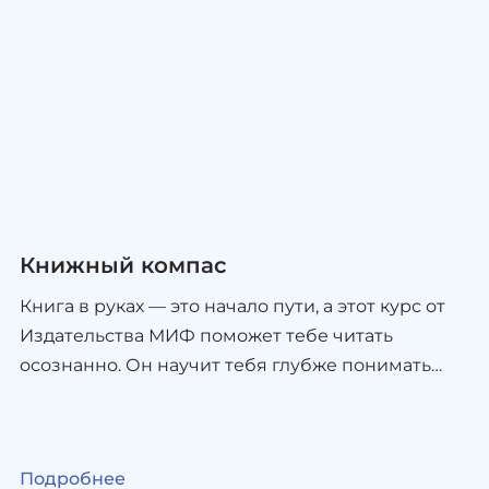
практические инструменты, которые сделают
процесс написания легким и вдохновляющим.
Стань автором своей книги — организуй
творческий процесс как профессионал! Формат
обучения — онлайн.
Книжный компас
Книга в руках — это начало пути, а этот курс от
Издательства МИФ поможет тебе читать
осознанно. Он научит тебя глубже понимать
текст, видеть скрытый смысл и саму суть
истории. С этим навыком даже давно любимый
сюжет раскроется по-новому. Ты узнаешь, как
Подробнее
через истории разобраться в себе. В письмах