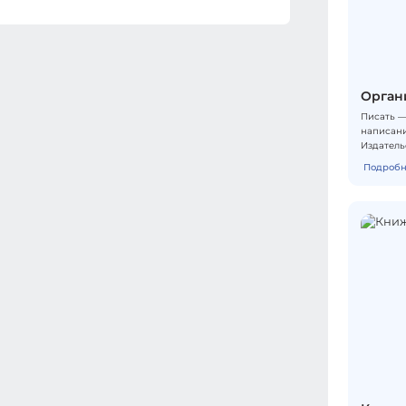
обучения
Орган
Писать —
написани
Издатель
продукти
Подробн
типичные
системой
структур
комфортн
борьбы с
проверен
которые 
вдохновл
творческ
— онлайн