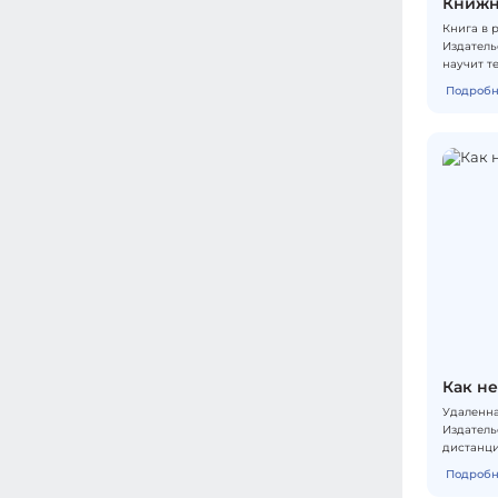
Книжн
Книга в р
Издатель
научит т
и саму с
Подробн
сюжет ра
истории 
предложе
прочитыв
выводы, 
зеркало 
Как не
Удаленна
Издатель
дистанц
Команда 
Подробн
а бонусн