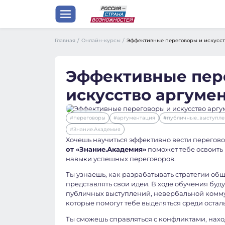
Главная
/
Онлайн-курсы
/
Эффективные переговоры и искусст
Эффективные пер
искусство аргуме
Карьера
#переговоры
#аргументация
#публичные_выступле
Личность
#Знание.Академия
Психология
Хочешь научиться эффективно вести перегово
от «Знание.Академия»
поможет тебе освоить 
навыки успешных переговоров.
Ты узнаешь, как разрабатывать стратегии об
представлять свои идеи. В ходе обучения бу
публичных выступлений, невербальной комму
которые помогут тебе выделяться среди остал
Ты сможешь справляться с конфликтами, нах