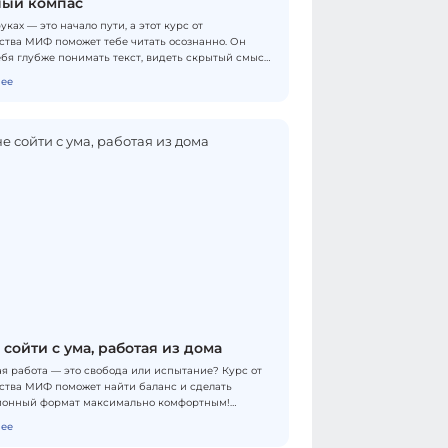
ый компас
уках — это начало пути, а этот курс от
ства МИФ поможет тебе читать осознанно. Он
ебя глубже понимать текст, видеть скрытый смысл
уть истории. С этим навыком даже давно любимый
ее
скроется по-новому. Ты узнаешь, как через
разобраться в себе. В письмах курса будет
но начинать работу с сюжетом: ты сможешь
ать главы вдумчиво и даже написать свои
опираясь на личный опыт. Преврати чтение в
своей души! Формат обучения — онлайн.
 сойти с ума, работая из дома
я работа — это свобода или испытание? Курс от
ства МИФ поможет найти баланс и сделать
ионный формат максимально комфортным!
МИФа поделится опытом в серии из 4 вебинаров,
ее
ый пятый вебинар проведет прокрастинатолог и