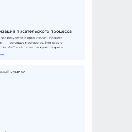
 — онлайн.
изация писательского процесса
 это искусство, а организовать процесс
я — настоящее мастерство. Этот курс от
ства МИФ из 4 писем раскроет секреты
вной работы над текстом и поможет преодолеть
ее
 писательские трудности. Ты познакомишься с
 организации писательского труда, научишься
ировать идеи и информацию, создашь
ое рабочее пространство и освоишь техники
 творческим кризисом. В курсе объединены
ные методики и практические инструменты,
сделают процесс написания легким и
яющим. Стань автором своей книги — организуй
ий процесс как профессионал! Формат обучения
.