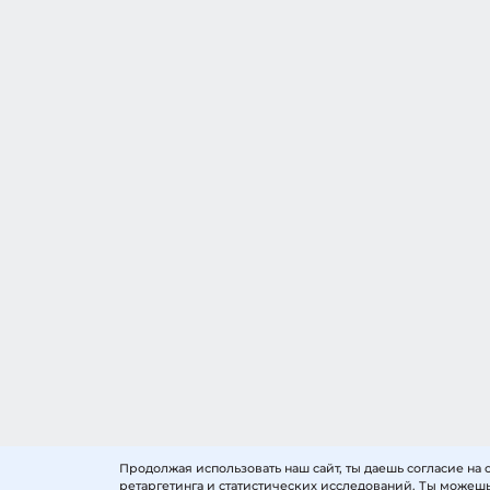
Продолжая использовать наш сайт, ты даешь согласие на 
© 2026 «Россия — страна возможностей».
Все права защище
Пользовательское соглашение
Политика обработки персона
ретаргетинга и статистических исследований. Ты можешь