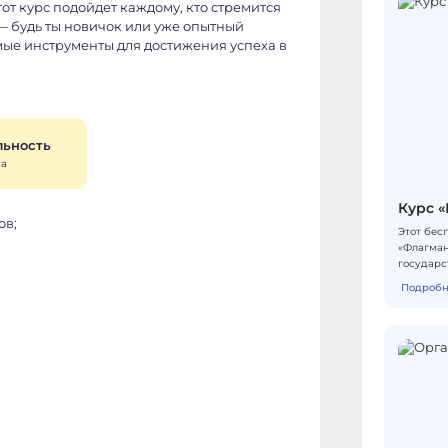
тот курс подойдет каждому, кто стремится
— будь ты новичок или уже опытный
мые инструменты для достижения успеха в
льность
са
Курс «
ов;
Этот бес
«Флагман
государс
примерам
Подробн
методоло
дисципли
Среди ле
РФ О.П. 
президен
Журавски
Полосин,
деятельн
государс
муниципа