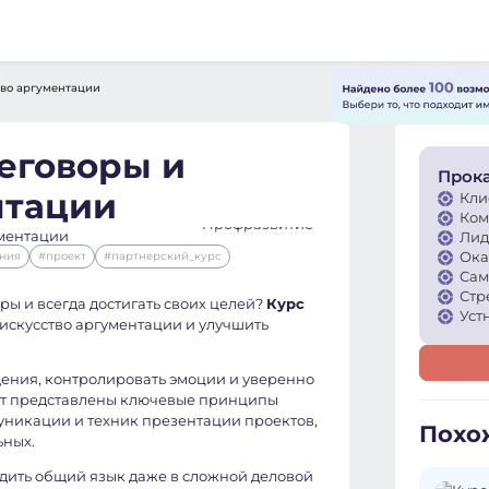
во аргументации
еговоры и
Прока
нтации
Кли
Ком
Лид
Ока
ния
#проект
#партнерский_курс
Сам
Стр
ры и всегда достигать своих целей?
Курс
Уст
искусство аргументации и улучшить
щения, контролировать эмоции и уверенно
дут представлены ключевые принципы
никации и техник презентации проектов,
Похо
ьных.
одить общий язык даже в сложной деловой