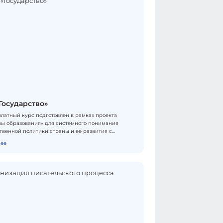
Государство»
платный курс подготовлен в рамках проекта
ы образования» для системного понимания
твенной политики страны и ее развития с
и из сферы образования. Программа
ее
гически сопряжена с академической
ной «Основы российской государственности».
кторов курса: заместитель министра просвещения
Колударова, заместитель начальника Управления
та РФ по общественным проектам А.В.
й, проректор Президентской Академии А.В.
 директор департамента просветительской
ости ЭИСИ А.В. Селезнева, российские ученые-
твоведы, политические деятели, юристы,
льные и региональные депутаты. Формат