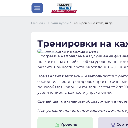
Главная
/
Онлайн-курсы
/
Тренировки на каждый день
Тренировки на к
Личность
Программа направлена на улучшение физиче
подходит для людей с любым уровнем подгото
развития выносливости, укрепления мышц, а 
Все занятия безопасны и выполняются с уче
состоит из шести тренировок продолжительнос
понадобятся коврик и гантели весом от 2 до 1
увеличением сложности упражнений.
Сделай шаг к активному образу жизни вместе
При условии полного прохождения данного к
Уровень
Серт