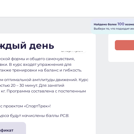
аждый день
ской формы и общего самочувствия,
вки. В курс входят упражнения для
также тренировки на баланс и гибкость.
том оптимальной амплитуды движений. Курс
тью 20 – 30 минут. Для занятий
0 кг. Программа составлена с постепенным
 с проектом «СпортТрек»!
урса будут начислены баллы РСВ.
ификат