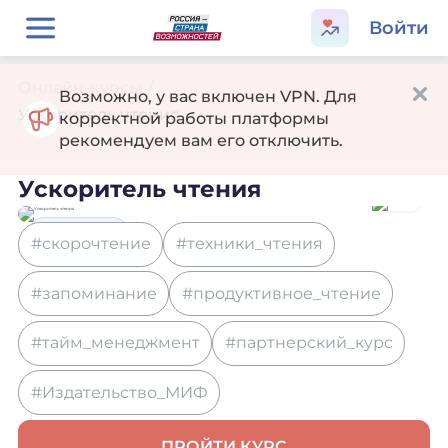
Войти
Онлайн-курсы
/
Возможно, у вас включен VPN. Для
Ускоритель чтения
корректной работы платформы
рекомендуем вам его отключить.
Ускоритель чтения
Образование
#скорочтение
#техники_чтения
#запоминание
#продуктивное_чтение
#тайм_менеджмент
#партнерский_курс
#Издательство_МИФ
ПРОЙТИ КУРС