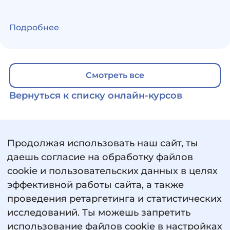
разобраться в причинах детских истерик и
освоить эффективные стратегии поведения. Ты
Подробнее
узнаешь, почему дети устраивают истерики,
какие психологические механизмы за этим
стоят и получишь практические инструменты
для спокойного и конструктивного
Смотреть все
взаимодействия. Курс будет полезен
Вернуться к списку онлайн-курсов
родителям, которые хотят лучше понимать
своего ребенка и выстраивать гармоничные
отношения в семье. Формат обучения —
онлайн.
Продолжая использовать наш сайт, ты
даешь согласие на обработку файлов
cookie и пользовательских данных в целях
эффективной работы сайта, а также
проведения ретаргетинга и статистических
исследований. Ты можешь запретить
использование файлов cookie в настройках
Пользовательское соглашение