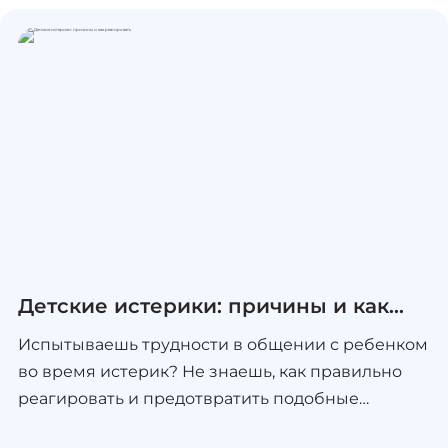
первых шагов до разработки личного
инвестиционного плана. Стремишься к
финансовой независимости? Начни
разбираться в инвестициях уже сегодня!
Формат обучения — онлайн.
Детские истерики: причины и как
реагировать
Испытываешь трудности в общении с ребенком
во время истерик? Не знаешь, как правильно
реагировать и предотвратить подобные
ситуации? Курс от Издательства МИФ поможет