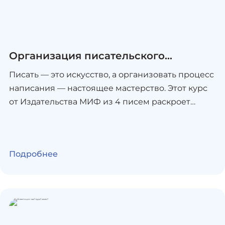
Организация писательского
процесса
Писать — это искусство, а организовать процесс
написания — настоящее мастерство. Этот курс
от Издательства МИФ из 4 писем раскроет
секреты продуктивной работы над текстом и
поможет преодолеть типичные писательские
трудности. Ты познакомишься с системой
Подробнее
организации писательского труда, научишься
структурировать идеи и информацию, создашь
комфортное рабочее пространство и освоишь
техники борьбы с творческим кризисом. В
курсе объединены проверенные методики и
практические инструменты, которые сделают