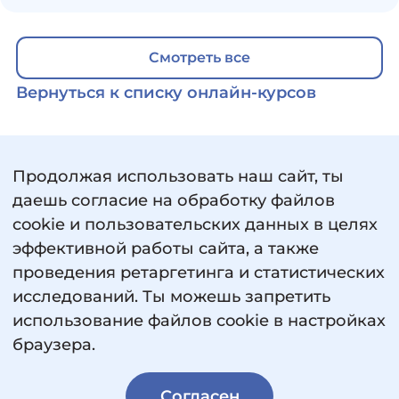
сбережения от инфляции и найти баланс между
риском и доходностью. В курсе разобран путь от
первых шагов до разработки личного
Смотреть все
инвестиционного плана. Стремишься к
Вернуться к списку онлайн-курсов
финансовой независимости? Начни
разбираться в инвестициях уже сегодня!
Формат обучения — онлайн.
Продолжая использовать наш сайт, ты
даешь согласие на обработку файлов
cookie и пользовательских данных в целях
эффективной работы сайта, а также
проведения ретаргетинга и статистических
исследований. Ты можешь запретить
использование файлов cookie в настройках
Пользовательское соглашение
браузера.
Политика обработки персональных данных
Сведения об образовательной организации
Согласен