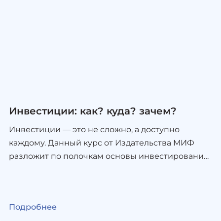
процесс написания легким и вдохновляющим.
Стань автором своей книги — организуй
творческий процесс как профессионал! Формат
обучения — онлайн.
Инвестиции: как? куда? зачем?
Инвестиции — это не сложно, а доступно
каждому. Данный курс от Издательства МИФ
разложит по полочкам основы инвестирования
и научит принимать взвешенные финансовые
решения. Ты познакомишься с базовыми
принципами работы финансовых
Подробнее
инструментов, узнаешь, как защитить свои