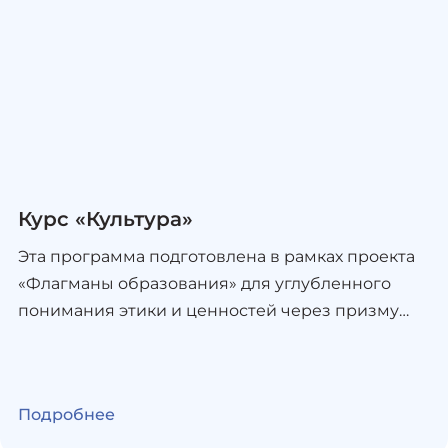
Курс «Культура»
Эта программа подготовлена в рамках проекта
«Флагманы образования» для углубленного
понимания этики и ценностей через призму
российской и мировой культуры. Курс лекций
позволяет понять, как на практике
организовано современное культурное
Подробнее
пространство, как и зачем работают музеи,
театры, киностудии, издательства, креативные