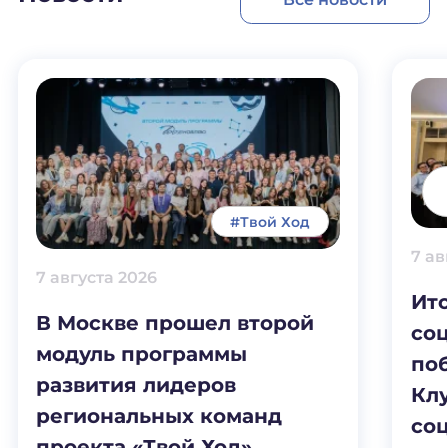
#Твой Ход
7 ав
7 августа 2026
Ит
В Москве прошел второй
соц
модуль программы
по
развития лидеров
Клу
региональных команд
со
проекта «Твой Ход»