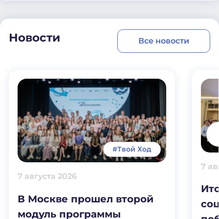
Новости
Все новости
#Твой Ход
7 ав
7 августа 2026
Ит
В Москве прошел второй
соц
модуль программы
по