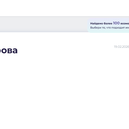
рова
19.02.202