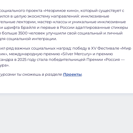
социального проекта «Незримое кино», который существует с
атился в целую экосистему направлений: инклюзивные
тельные лектории, мастер-классы и уникальные инклюзивные
и шрифта Брайля и первые в России адаптированные стикеры
ти больше 3500 человек улучшили свой социальный и личный
 для социальной интеграции.
чил ряд важных социальных наград: победу в XV Фестивале «Мир
ик», международную премию «Silver Mercury» и премию
сандра в 2025 году стала победительницей Премии «Россия —
ура».
курсами ты сможешь в разделе
Проекты
.