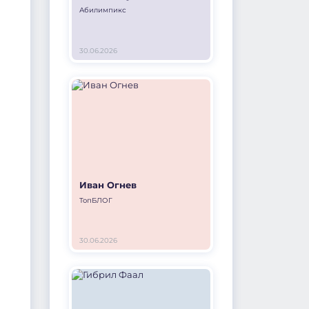
Абилимпикс
30.06.2026
.
Иван Огнев
ТопБЛОГ
30.06.2026