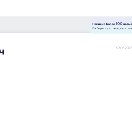
ч
30.06.202