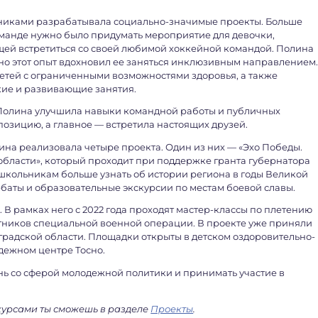
стниками разрабатывала социально-значимые проекты. Больше
команде нужно было придумать мероприятие для девочки,
щей встретиться со своей любимой хоккейной командой. Полина
но этот опыт вдохновил ее заняться инклюзивным направлением
детей с ограниченными возможностями здоровья, а также
кие и развивающие занятия.
Полина улучшила навыки командной работы и публичных
позицию, а главное — встретила настоящих друзей.
ина реализовала четыре проекта. Один из них — «Эхо Победы.
бласти», который проходит при поддержке гранта губернатора
школьникам больше узнать об истории региона в годы Великой
баты и образовательные экскурсии по местам боевой славы.
В рамках него с 2022 года проходят мастер-классы по плетению
тников специальной военной операции. В проекте уже приняли
градской области. Площадки открыты в детском оздоровительно-
одежном центре Тосно.
нь со сферой молодежной политики и принимать участие в
курсами ты сможешь в разделе
Проекты
.