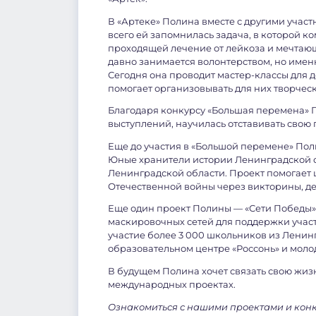
В «Артеке» Полина вместе с другими уча
всего ей запомнилась задача, в которой 
проходящей лечение от лейкоза и мечтаю
давно занимается волонтерством, но имен
Сегодня она проводит мастер-классы для 
помогает организовывать для них творчес
Благодаря конкурсу «Большая перемена» 
выступлений, научилась отставивать свою 
Еще до участия в «Большой перемене» Пол
Юные хранители истории Ленинградской о
Ленинградской области. Проект помогает 
Отечественной войны через викторины, де
Еще один проект Полины — «Сети Победы». 
маскировочных сетей для поддержки учас
участие более 3 000 школьников из Ленин
образовательном центре «Россонь» и мол
В будущем Полина хочет связать свою жиз
международных проектах.
Ознакомиться с нашими проектами и кон