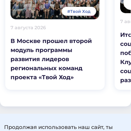
#Твой Ход
7 ав
7 августа 2026
Ит
В Москве прошел второй
соц
модуль программы
по
развития лидеров
Клу
региональных команд
со
проекта «Твой Ход»
раз
Продолжая использовать наш сайт, ты
Пользовательское соглашение