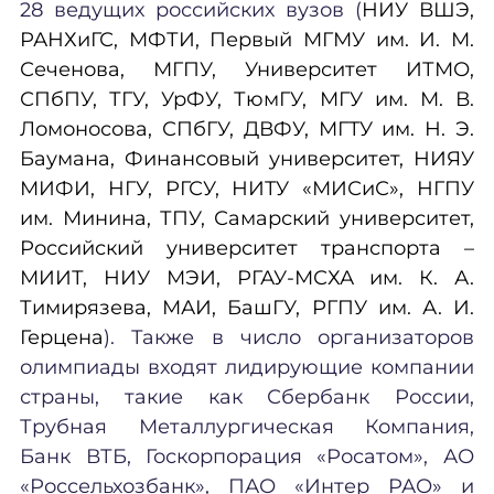
28 ведущих российских вузов (
НИУ ВШЭ,
РАНХиГС, МФТИ, Первый МГМУ им. И. М.
Сеченова, МГПУ, Университет ИТМО,
СПбПУ, ТГУ, УрФУ, ТюмГУ, МГУ им. М. В.
Ломоносова, СПбГУ, ДВФУ, МГТУ им. Н. Э.
Баумана, Финансовый университет, НИЯУ
МИФИ, НГУ, РГСУ, НИТУ «МИСиС», НГПУ
им. Минина, ТПУ, Самарский университет,
Российский университет транспорта –
МИИТ, НИУ МЭИ, РГАУ-МСХА им. К. А.
Тимирязева, МАИ, БашГУ, РГПУ им. А. И.
Герцена
). Также в число организаторов
олимпиады входят лидирующие компании
страны, такие как Сбербанк России,
Трубная Металлургическая Компания,
Банк ВТБ, Госкорпорация «Росатом», АО
«Россельхозбанк», ПАО «Интер РАО» и