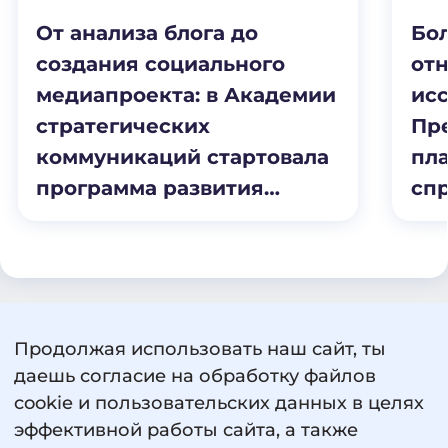
От анализа блога до
Бо
создания социального
отн
медиапроекта: в Академии
ис
стратегических
Пр
коммуникаций стартовала
пл
программа развития
сп
личного бренда от
пр
«ТопБЛОГа»
ра
Продолжая использовать наш сайт, ты
Пользовательское соглашение
даешь согласие на обработку файлов
Политика обработки персональных данных
cookie и пользовательских данных в целях
Сведения об образовательной организации
эффективной работы сайта, а также