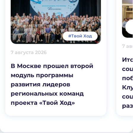
#Твой Ход
7 ав
7 августа 2026
Ит
В Москве прошел второй
соц
модуль программы
по
развития лидеров
Клу
региональных команд
со
проекта «Твой Ход»
раз