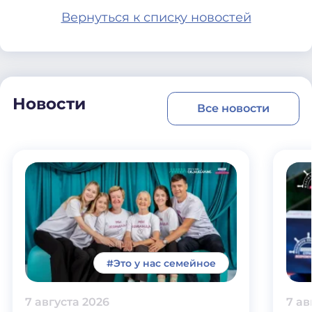
Вернуться к списку новостей
Новости
Все новости
#Это у нас семейное
7 августа 2026
7 ав