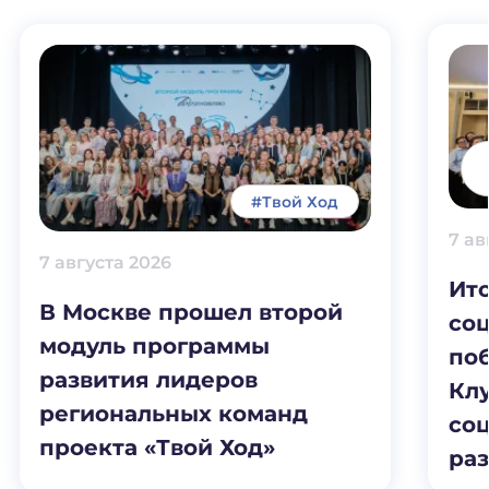
#Твой Ход
7 ав
7 августа 2026
Ит
В Москве прошел второй
соц
модуль программы
по
развития лидеров
Клу
региональных команд
со
проекта «Твой Ход»
раз