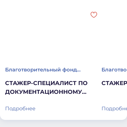
Благотворительный фонд
Благотв
развития уличной культуры и
развития
СТАЖЕР-СПЕЦИАЛИСТ ПО
СТАЖЕР
спорта «КАРДО»
спорта 
ДОКУМЕНТАЦИОННОМУ
СОПРОВОЖДЕНИЮ
Подробнее
Подробн