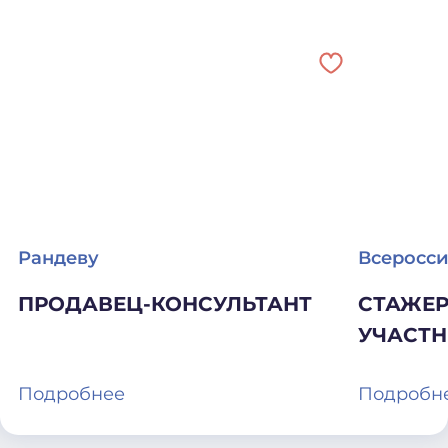
Рандеву
Всеросс
образов
ПРОДАВЕЦ-КОНСУЛЬТАНТ
СТАЖЕР
«Террито
УЧАСТ
Подробнее
Подробн