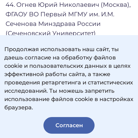
44. Огнев Юрий Николаевич (Москва),
ФГАОУ ВО Первый МГМУ им. И.М.
Сеченова Минздрава России
(Сеченовский Университет)
45. Омариев Залимхан Мирзаевич
Продолжая использовать наш сайт, ты
даешь согласие на обработку файлов
(Москва), Центральный аппарат
cookie и пользовательских данных в целях
Роспотребнадзора
эффективной работы сайта, а также
проведения ретаргетинга и статистических
46. Орыщенко Юлия Викторовна
исследований. Ты можешь запретить
(Москва), ФБУН ЦНИИЭР
использование файлов cookie в настройках
браузера.
47. Осьминкина Ирина Анатольевна
(Москва), ООО ОЛМЕКА
Согласен
48. Потапова Лия Оскаровна (Москва),