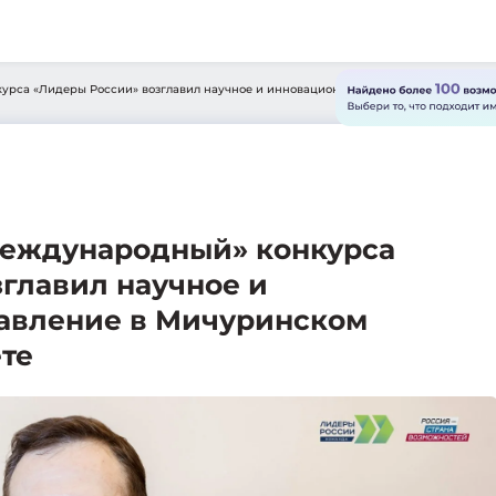
рса «Лидеры России» возглавил научное и инновационное направле...
Международный» конкурса
главил научное и
авление в Мичуринском
те