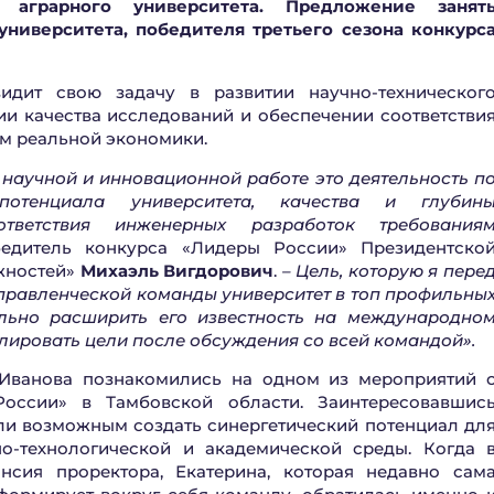
 аграрного университета.
Предложение занят
университета
, победителя
третьего
сезона конкурс
дит свою задачу в развитии научно-техническог
ии качества исследований и обеспечении соответстви
м реальной экономики.
 научной и инновационной работе это деятельность п
 потенциала университета, качества и глубин
ответствия инженерных разработок требования
бедитель конкурса
«
Лидеры России» Президентско
жностей»
Михаэль
Вигдорович
.
– Цель, которую я пере
 управленческой команды университет в топ профильны
ально расширить его известность на международно
улировать цели после обсуждения со всей командой».
 Иванова познакомились на одном из мероприятий 
оссии» в Тамбовской области. Заинтересовавшис
и возможным создать синергетический потенциал дл
о-технологической и академической среды. Когда 
нсия проректора, Екатерина, которая недавно сам