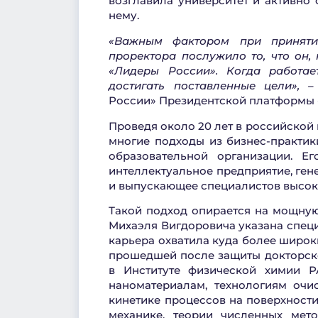
возглавила университет и активно
нему.
«Важным фактором при приняти
проректора послужило то, что он,
«
Лидеры России».
Когда работае
достигать поставленные цели», –
России» Президентской платформы 
Проведя около 20 лет в российской
многие подходы из бизнес-практик
образовательной организации. Е
интеллектуальное предприятие, ге
и выпускающее специалистов высок
Такой подход опирается на мощную
Михаэля Вигдоровича указана специ
карьера охватила куда более широки
прошедшей после защиты докторско
в Институте физической химии Р
наноматериалам, технологиям очи
кинетике процессов на поверхности
механике, теории численных мет