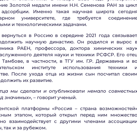
ние Золотой медали имени Н.Н. Семенова РАН за цик
 адсорбции. Именно такая научная широта сегодн
рном университете, где требуется соединени
ыми и технологическими задачами.
ернуться в Россию в середине 2021 года связывает
одолжить научную династию. Он родился и вырос 
мика РАЕН, профессора, доктора химических нау
аслуженного деятеля науки и техники РСФСР. Его оте
Тамбове, в частности, в ТГУ им. Г.Р. Державина и в
вательском институте использования техники 
тве. После ухода отца из жизни сын посчитал свои
должить их развитие.
отца мы сделали и опубликовали немало совместны
яд значимых»,
– говорит ученый.
ентской платформы «Россия – страна возможностей
жным этапом, который открыл перед ним множеств
вно взаимодействует с другими членами ассоциаци
, так и за рубежом.