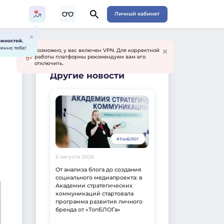
Личный кабинет
Возможно, у вас включен VPN. Для корректной
работы платформы рекомендуем вам его
отключить.
Другие новости
#ТопБЛОГ
6 августа 2026
От анализа блога до создания
социального медиапроекта: в
Академии стратегических
коммуникаций стартовала
программа развития личного
бренда от «ТопБЛОГа»