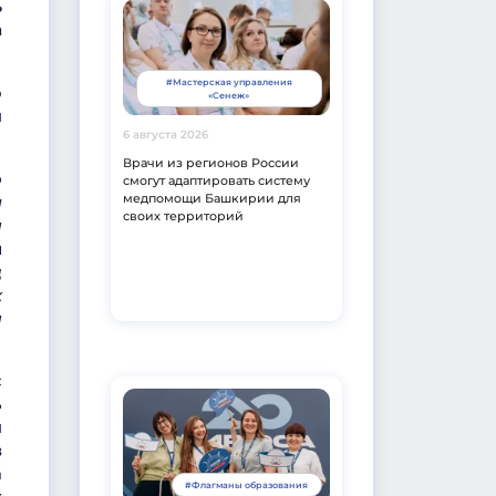
ь
а
#Мастерская управления
о
«Сенеж»
я
6 августа 2026
Врачи из регионов России
о
смогут адаптировать систему
медпомощи Башкирии для
ы
своих территорий
м
й
д
х
м
с
ь
я
в
а
#Флагманы образования