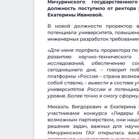
Мичуринского государственного
должность поступило от ректора 
Екатерины Ивановой
.
В новой должности проректор ви
потенциала университета, повышен
инженерных разработок требования
«Для меня портфель проректора по
развитию научно-технического
исследований, обеспечению со
сегодняшнего дня, –
говорит
по
платформы «Россия – страна возмо
собой ставлю, – вывести в составе
университетов России и потенци
уровне. Более точно я смогу сформ
Михаэль Вигдорович и Екатерина
участниками конкурса «Лидеры Р
возможным партнерством, они нашл
решения задач, важных для научн
Мичуринском ГАУ открылась вака