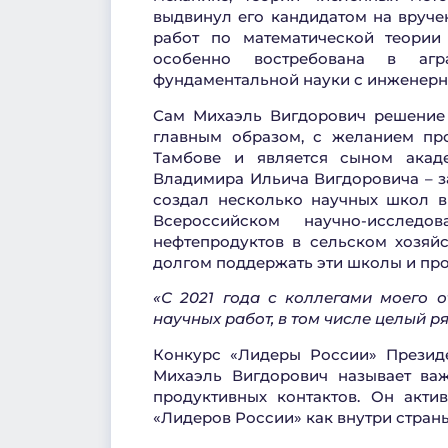
выдвинул его кандидатом на вруче
работ по математической теории
особенно востребована в агра
фундаментальной науки с инженерн
Сам Михаэль Вигдорович решение в
главным образом, с желанием пр
Тамбове и является сыном акаде
Владимира Ильича Вигдоровича – з
создал несколько научных школ в 
Всероссийском научно-исследо
нефтепродуктов в сельском хозяйс
долгом поддержать эти школы и про
«С 2021 года с коллегами моего 
научных работ, в том числе целый р
Конкурс «Лидеры России»
Презид
Михаэль Вигдорович называет ва
продуктивных контактов. Он акти
«Лидеров России» как внутри страны