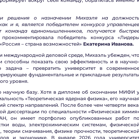
 формирует вокруг себя команду, обратилась именно 
и решения о назначении Михаэля на должност
 как и я, является победителем конкурса управленце
т команда единомышленников, получается быстре
прокомментировала
победитель конкурса
«
Лидер
«Россия – страна возможностей»
Екатерина Иванова.
 и международной деловой среде, Михаэль убежден, чт
и способны показать свою эффективность и в научно
го задача – превратить университет в современно
нерирующее фундаментальные и прикладные результат
ого уровня.
 научную базу. Хотя в дипломе об окончании МИФИ 
альность «Теоретическая ядерная физика», его научна
й спектр направлений. После более чем четверти века
й диссертации по специальности «Физическая химия
АН, он имеет портфолио опубликованных работ п
стки воды, электрохимическим системам, физическо
, теории смачивания, физике прочности, теоретическо
одов и экономике. В январе 2026 года университе