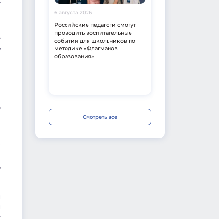
к
6 августа 2026
Российские педагоги смогут
ь
проводить воспитательные
в
события для школьников по
е
методике «Флагманов
образования»
ы
о
-
е
ы
Смотреть все
у
я
,
»
о
й
й
т