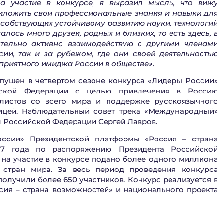
на участие в конкурсе, я выразил мысль, что виж
иложить свои профессиональные знания и навыки дл
особствующих устойчивому развитию науки, технологи
алось много друзей, родных и близких, то есть здесь, 
тельно активно взаимодействую с другими членам
ии, так и за рубежом, где они своей деятельность
приятного имиджа России в обществе»
.
пущен в четвертом сезоне конкурса «Лидеры России
ской Федерации с целью привлечения в Росси
листов со всего мира и поддержке русскоязычног
ицей. Наблюдательный совет трека «Международный
л Российской Федерации Сергей Лавров.
ссии» Президентской платформы «Россия – стран
17 года по распоряжению Президента Российско
 на участие в конкурсе подано более одного миллион
 стран мира. За весь период проведения конкурс
олучили более 650 участников. Конкурс реализуется 
сия – страна возможностей» и национального проект