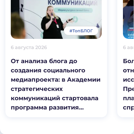
#ТопБЛОГ
6 августа 2026
6 ав
От анализа блога до
Бо
создания социального
отн
медиапроекта: в Академии
ис
стратегических
Пр
коммуникаций стартовала
пл
программа развития
сп
личного бренда от
пр
«ТопБЛОГа»
ра