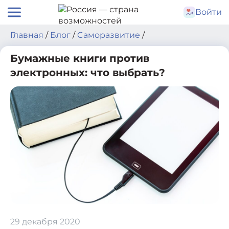
Skip
Войти
to
content
Главная
/
Блог
/
Cаморазвитие
/
Бумажные книги против
электронных: что выбрать?
29 декабря 2020