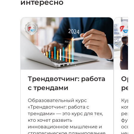
интересно
Трендвотчинг: работа
Ори
с трендами
рез
Образовательный курс
Курс
«Трендвотчинг: работа с
комп
трендами» — это курс для тех,
резу
кто хочет развить
фунд
инновационное мышление и
особ
стратегическое планирование
чело