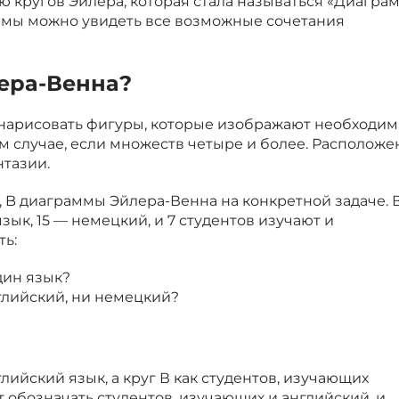
кругов Эйлера, которая стала называться «Диагра
ммы можно увидеть все возможные сочетания
ера-Венна?
нарисовать фигуры, которые изображают необходи
ом случае, если множеств четыре и более. Расположе
нтазии.
B диаграммы Эйлера-Венна на конкретной задаче. 
язык, 15 — немецкий, и 7 студентов изучают и
ть:
дин язык?
глийский, ни немецкий?
лийский язык, а круг В как студентов, изучающих
 обозначать студентов, изучающих и английский, и