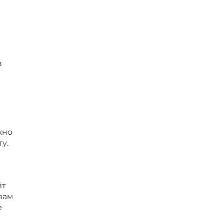
в
жно
у.
йт
вам
е