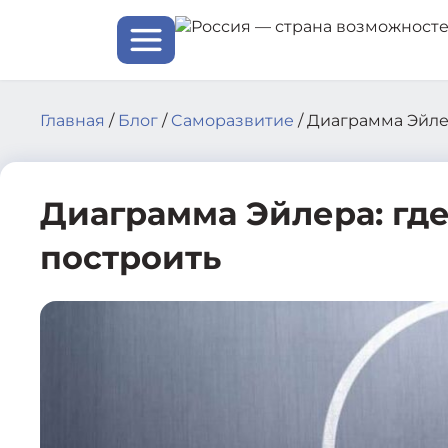
Skip
to
content
Главная
/
Блог
/
Cаморазвитие
/
Диаграмма Эйлер
Диаграмма Эйлера: где
построить