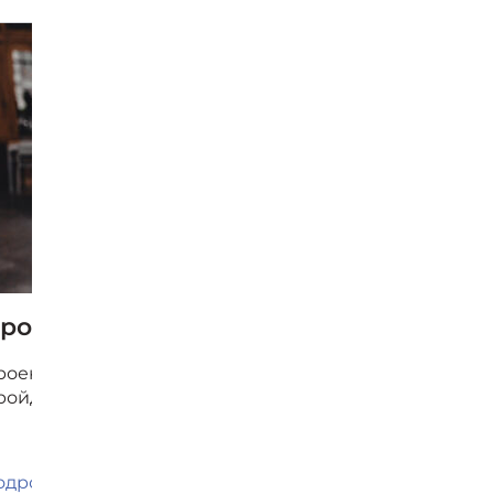
рофразвитие: выйди на стажировку 
оект «Профразвитие» и этот курс ускорят твой путь
ройди все этапы от выбора стажировки до подготовк
одробнее