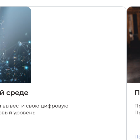
й среде
П
 и вывести свою цифровую
Пр
овый уровень
П
П