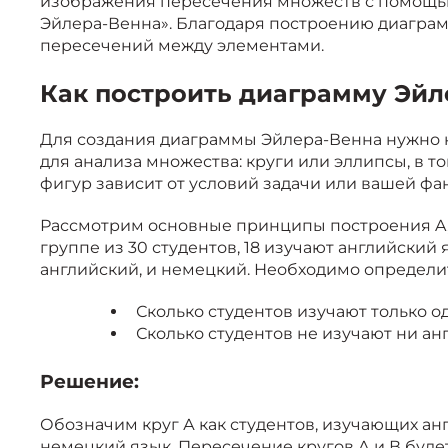
изображения пересечения множеств с помощью 
Эйлера-Венна». Благодаря построению диагра
пересечений между элементами.
Как построить диаграмму Эйл
Для создания диаграммы Эйлера-Венна нужно 
для анализа множества: круги или эллипсы, в т
фигур зависит от условий задачи или вашей фа
Рассмотрим основные принципы построения A, 
группе из 30 студентов, 18 изучают английский 
английский, и немецкий. Необходимо определи
Сколько студентов изучают только о
Сколько студентов не изучают ни ан
Решение:
Обозначим круг А как студентов, изучающих анг
немецкий язык. Пересечение кругов А и В будет