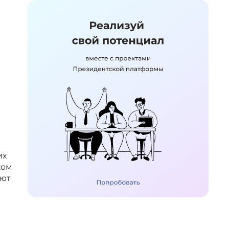
их
ком
ают