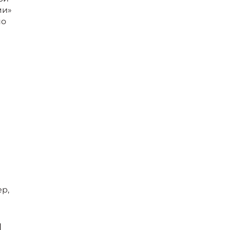
ми»
по
ер,
и