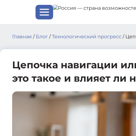
Skip
to
content
Главная
/
Блог
/
Технологический прогресс
/
Цеп
Цепочка навигации ил
это такое и влияет ли 