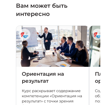
Вам может быть
интересно
Ориентация на
Пла
результат
орг
Курс раскрывает содержание
Соде
компетенции «Ориентация на
обра
результат» с точки зрения
позв