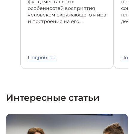
фундаментальных
полу
особенностей восприятия
совр
человеком окружающего мира
план
и построения на его…
деят
Подробнее
Подр
Интересные статьи