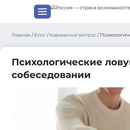
Skip
to
content
Главная
/
Блог
/
Карьерный вопрос
/
Психологиче
Психологические ловуш
собеседовании