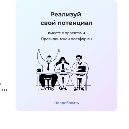
ь
его