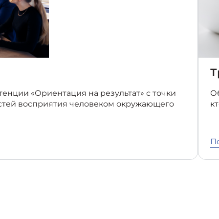
Т
енции «Ориентация на результат» с точки
Об
стей восприятия человеком окружающего
к
П