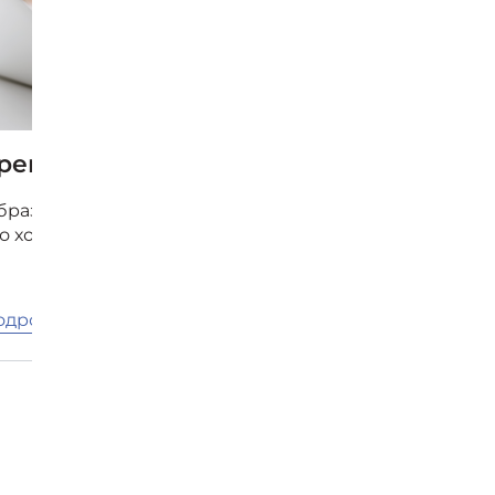
рендвотчинг: работа с трендами
разовательный курс «Трендвотчинг: работа с трендам
то хочет развить инновационное мышление и страте
одробнее