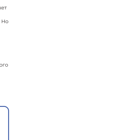
жет
 Но
ого