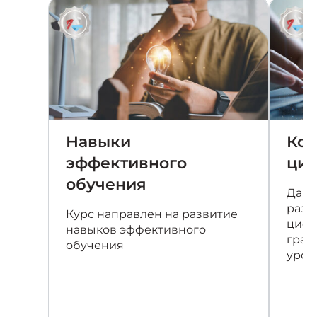
Навыки
Ком
эффективного
циф
обучения
Данн
разв
Курс направлен на развитие
цифр
навыков эффективного
грам
обучения
уров