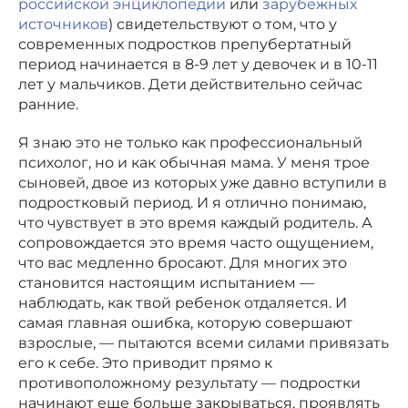
российской энциклопедии
или
зарубежных
источников
) свидетельствуют о том, что у
современных подростков препубертатный
период начинается в 8-9 лет у девочек и в 10-11
лет у мальчиков. Дети действительно сейчас
ранние.
Я знаю это не только как профессиональный
психолог, но и как обычная мама. У меня трое
сыновей, двое из которых уже давно вступили в
подростковый период. И я отлично понимаю,
что чувствует в это время каждый родитель. А
сопровождается это время часто ощущением,
что вас медленно бросают. Для многих это
становится настоящим испытанием —
наблюдать, как твой ребенок отдаляется. И
самая главная ошибка, которую совершают
взрослые, — пытаются всеми силами привязать
его к себе. Это приводит прямо к
противоположному результату — подростки
начинают еще больше закрываться, проявлять