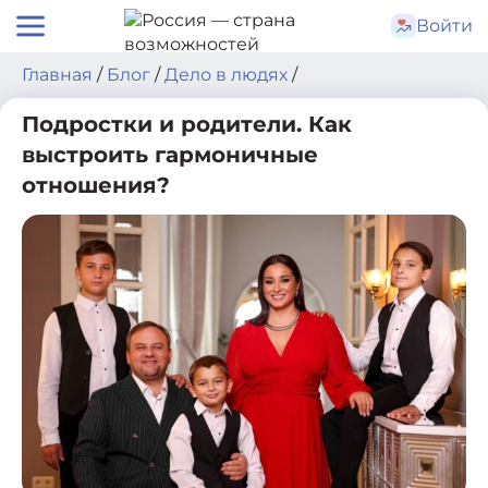
Skip
Войти
to
content
Главная
/
Блог
/
Дело в людях
/
Подростки и родители. Как
выстроить гармоничные
отношения?